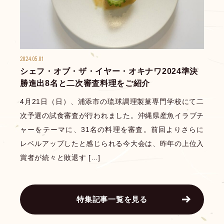
2024.05.01
シェフ・オブ・ザ・イヤー・オキナワ2024準決
勝進出8名と二次審査料理をご紹介
4月21日（日）、浦添市の琉球調理製菓専門学校にて二
次予選の試食審査が行われました。沖縄県産魚イラブチ
ャーをテーマに、31名の料理を審査。前回よりさらに
レベルアップしたと感じられる今大会は、昨年の上位入
賞者が続々と敗退す […]
特集記事一覧を見る