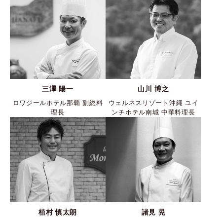
三澤 陽一
山川 博之
ロワジールホテル那覇 副総料
ウェルネスリゾート沖縄 ユイ
理長
ンチホテル南城 中華料理長
植村 慎太朗
諸見 晃