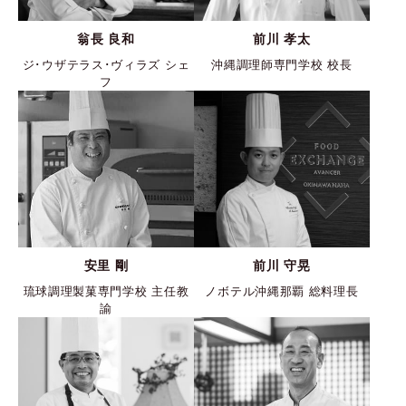
翁長 良和
前川 孝太
ジ･ウザテラス･ヴィラズ シェ
沖縄調理師専門学校 校長
フ
安里 剛
前川 守晃
琉球調理製菓専門学校 主任教
ノボテル沖縄那覇 総料理長
諭