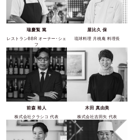
瑞慶覧 篤
屋比久 保
レストランBBR オーナー･シェ
琉球料理 月桃庵 料理長
フ
前森 裕人
木田 真由美
株式会社クラシコ 代表
株式会社吉田矢 代表