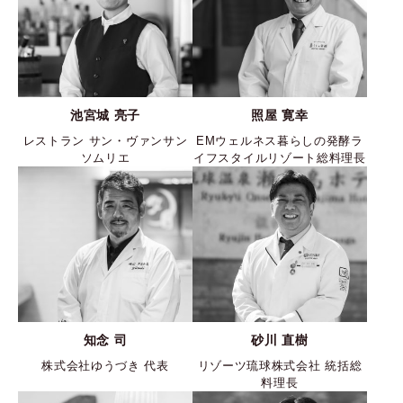
池宮城 亮子
照屋 寛幸
レストラン サン・ヴァンサン
EMウェルネス暮らしの発酵ラ
ソムリエ
イフスタイルリゾート総料理長
知念 司
砂川 直樹
株式会社ゆうづき 代表
リゾーツ琉球株式会社 統括総
料理長