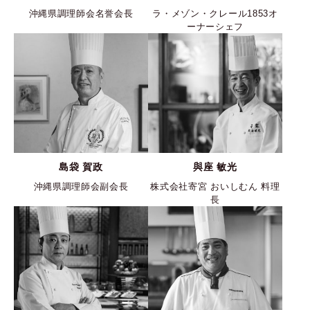
沖縄県調理師会名誉会長
ラ・メゾン・クレール1853オ
ーナーシェフ
島袋 賀政
與座 敏光
沖縄県調理師会副会長
株式会社寄宮 おいしむん 料理
長