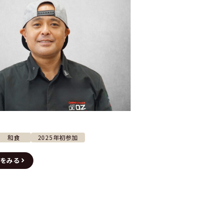
治
和食
2025年初参加
をみる