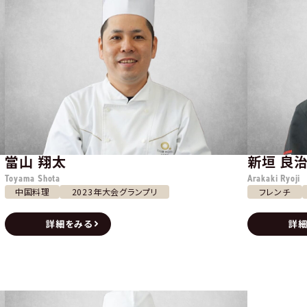
當山 翔太
新垣 良
Toyama Shota
Arakaki Ryoji
中国料理
2023年大会グランプリ
フレンチ
詳細をみる
詳細